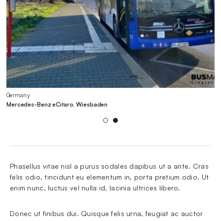
Germany
G
Mercedes-Benz eCitaro, Wiesbaden
Bu
1
2
Phasellus vitae nisl a purus sodales dapibus ut a ante. Cras 
felis odio, tincidunt eu elementum in, porta pretium odio. Ut 
enim nunc, luctus vel nulla id, lacinia ultrices libero.
Donec ut finibus dui. Quisque felis urna, feugiat ac auctor 