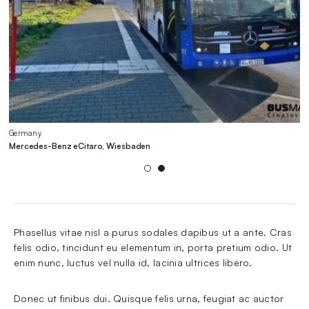
Germany
G
Mercedes-Benz eCitaro, Wiesbaden
Bu
1
2
Phasellus vitae nisl a purus sodales dapibus ut a ante. Cras 
felis odio, tincidunt eu elementum in, porta pretium odio. Ut 
enim nunc, luctus vel nulla id, lacinia ultrices libero.
Donec ut finibus dui. Quisque felis urna, feugiat ac auctor 